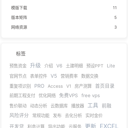
模版下载
11
版本矩阵
5
网络资源
3
标签
升级
V6
Lite
预售资金
介绍
土建明细
预设PPT
V5
官网节点
表单控件
营销费率
数据交换
PRO
首页目录
重复项识别
Access
V1
房产测算
免费VPS
free vps
前期工程支付
优化网络
工具
前融
售价联动
动态分析
云数据库
播放器
风险评分
常规功能
发布
去化分析
实时金价
EXCEL
更新
开发贷
利息计算
导出功能
云服务