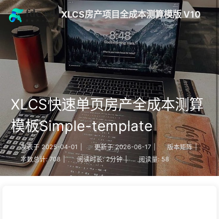
XLCS房产项目全成本测算模版 V10
XLCS快速单页房产全成本测算
模板Simple-template
发表于
2025-04-01
|
更新于
2026-06-17
|
版本矩阵
|
字数总计:
708
|
阅读时长:
2分钟
|
阅读量:
58