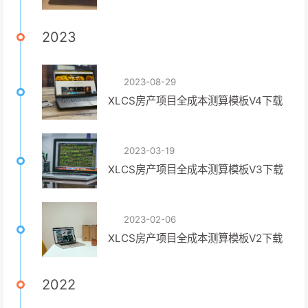
2023
2023-08-29
XLCS房产项目全成本测算模板V4下载
2023-03-19
XLCS房产项目全成本测算模板V3下载
2023-02-06
XLCS房产项目全成本测算模板V2下载
2022