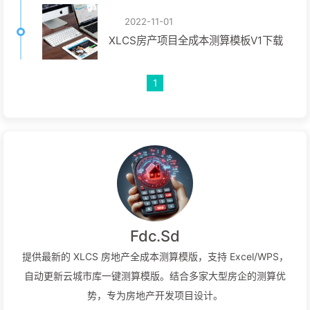
2022-11-01
XLCS房产项目全成本测算模板V1下载
1
Fdc.Sd
提供最新的 XLCS 房地产全成本测算模版，支持 Excel/WPS，
自动更新云城市库一键测算模版。结合多家大型房企的测算优
势，专为房地产开发项目设计。