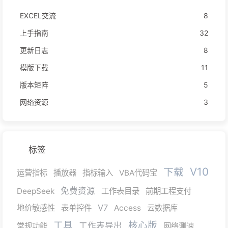
EXCEL交流
8
上手指南
32
更新日志
8
模版下载
11
版本矩阵
5
网络资源
3
标签
V10
下载
运营指标
播放器
指标输入
VBA代码宝
免费资源
DeepSeek
工作表目录
前期工程支付
V7
地价敏感性
表单控件
Access
云数据库
工具
核心版
工作表导出
常规功能
网络测速